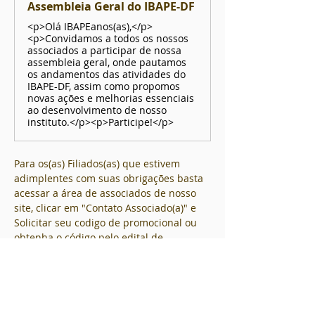
Assembleia Geral do IBAPE-DF
<p>Olá IBAPEanos(as),</p>
<p>Convidamos a todos os nossos
associados a participar de nossa
assembleia geral, onde pautamos
os andamentos das atividades do
IBAPE-DF, assim como propomos
novas ações e melhorias essenciais
ao desenvolvimento de nosso
instituto.</p><p>Participe!</p>
Para os(as) Filiados(as) que estivem 
adimplentes com suas obrigações basta 
acessar a área de associados de nosso 
site, clicar em "Contato Associado(a)" e 
Solicitar seu codigo de promocional ou 
obtenha o código pelo edital de 
convocação encaminhado.
Em cumprimento do calendário de 
reuniões ordinárias aprovado na reunião 
de diretoria RDi 006 em 19 de janeiro de 
2026 (Decisão de Diretoria 