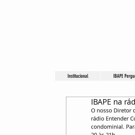
Institucional
IBAPE Pergu
IBAPE na rá
O nosso Diretor d
rádio Entender C
condominial. Para
20 às 21h.