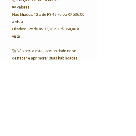
🎟️ Valores:
Não filiados: 12 x de R$ 49,70 ou R$ 536,00
à vista
Filiados: 12x de R$ 32,10 ou R$ 350,00 à
vista
🚀 Não perca esta oportunidade de se
destacar e aprimorar suas habilidades
profissionais! Inscreva-se agora mesmo e
dê o próximo passo em sua carreira!
Para inscrições e mais informações,
acesse ibapedf.org/cursos ou entre em
contato conosco através das nossas redes
sociais e whatsapp (61 98170-5151). Vagas
limitadas, garanta a sua agora mesmo!
Não deixe para depois, invista em seu